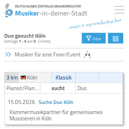
DEUTSCHLANDS ZENTRALES MUSIKERREGISTER
Musiker
-in-deiner-Stadt
...music is my everlasting love
Duo gesucht Köln
▤
Filter
Einträge
1 - 5
von
5
[+5 km]
Musiker für eine Feier/Event
3 km
Köln
Klassik
Pianist/Pianospieler
sucht
Duo
15.05.2026
Suche Duo Köln
Kammermusikpartner für gemeinsames
Musizieren in Köln