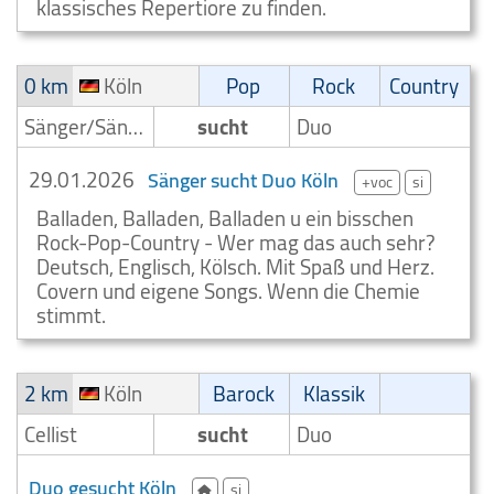
klassisches Repertiore zu finden.
0 km
Köln
Pop
Rock
Country
Sänger/Sängerin
sucht
Duo
29.01.2026
Sänger sucht Duo Köln
+voc
si
Balladen, Balladen, Balladen u ein bisschen
Rock-Pop-Country - Wer mag das auch sehr?
Deutsch, Englisch, Kölsch. Mit Spaß und Herz.
Covern und eigene Songs. Wenn die Chemie
stimmt.
2 km
Köln
Barock
Klassik
Cellist
sucht
Duo
Duo gesucht Köln
si