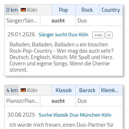
0 km
Köln
Pop
Rock
Country
Sänger/Sängerin
sucht
Duo
29.01.2026
Sänger sucht Duo Köln
+voc
si
Balladen, Balladen, Balladen u ein bisschen
Rock-Pop-Country - Wer mag das auch sehr?
Deutsch, Englisch, Kölsch. Mit Spaß und Herz.
Covern und eigene Songs. Wenn die Chemie
stimmt.
4 km
Köln
Klassik
Barock
Kleinkunst/Variétés
Pianist/Pianospieler
sucht
Duo
30.08.2025
Suche Klassik Duo München Köln
Ich würde mich freuen, einen Duo-Partner für