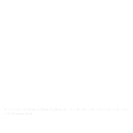
0: - / 1: - / 2: - / 3: 29 ms / 4: 29 ms / 5: 29 ms / 6: - / 7: - / 8: - / 9: - / 10: - / 11: - / 12: - / 13: - / 14: -
/ 15: 32 ms proc:32ms