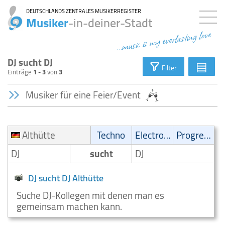
DEUTSCHLANDS ZENTRALES MUSIKERREGISTER
Musiker
-in-deiner-Stadt
...music is my everlasting love
DJ sucht DJ
▤
Filter
Einträge
1 - 3
von
3
Musiker für eine Feier/Event
Althütte
Techno
Electronic
Progressive
DJ
sucht
DJ
DJ sucht DJ Althütte
Suche DJ-Kollegen mit denen man es
gemeinsam machen kann.