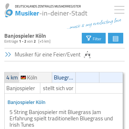
DEUTSCHLANDS ZENTRALES MUSIKERREGISTER
Musiker
-in-deiner-Stadt
...music is my everlasting love
Banjospieler Köln
▤
Filter
Einträge
1 - 2
von
2
[+5 km]
Musiker für eine Feier/Event
4 km
Köln
Bluegrass
Banjospieler
stellt sich vor
Banjospieler Köln
5 String Banjospieler mit Bluegrass Jam
Erfahrung spielt traditionellen Bluegrass und
Irish Tunes