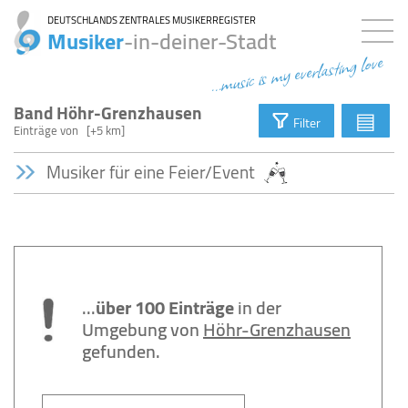
DEUTSCHLANDS ZENTRALES MUSIKERREGISTER
Musiker
-in-deiner-Stadt
...music is my everlasting love
Band Höhr-Grenzhausen
▤
Filter
Einträge
von
[+5 km]
Musiker für eine Feier/Event
...
über 100 Einträge
in der
Umgebung von
Höhr-Grenzhausen
gefunden.