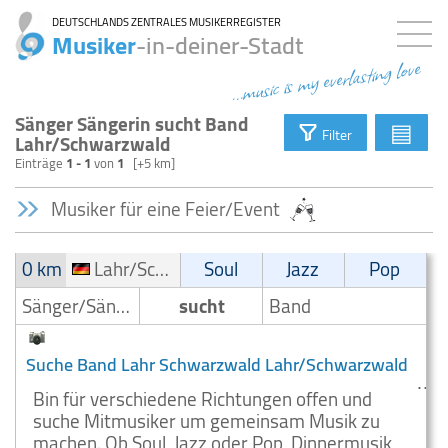
DEUTSCHLANDS ZENTRALES MUSIKERREGISTER
Musiker
-in-deiner-Stadt
...music is my everlasting love
Sänger Sängerin sucht Band
▤
Filter
Lahr/Schwarzwald
Einträge
1 - 1
von
1
[+5 km]
Musiker für eine Feier/Event
0 km
Lahr/Schwarzwald
Soul
Jazz
Pop
Sänger/Sängerin
sucht
Band
Suche Band Lahr Schwarzwald Lahr/Schwarzwald
Bin für verschiedene Richtungen offen und
suche Mitmusiker um gemeinsam Musik zu
machen. Ob Soul, Jazz oder Pop, Dinnermusik