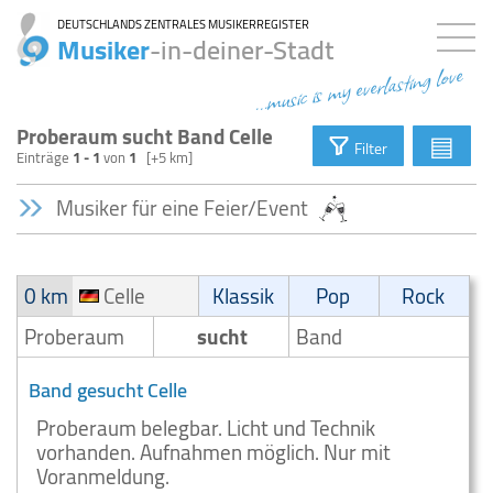
DEUTSCHLANDS ZENTRALES MUSIKERREGISTER
Musiker
-in-deiner-Stadt
...music is my everlasting love
Proberaum sucht Band Celle
▤
Filter
Einträge
1 - 1
von
1
[+5 km]
Musiker für eine Feier/Event
0 km
Celle
Klassik
Pop
Rock
Proberaum
sucht
Band
Band gesucht Celle
Proberaum belegbar. Licht und Technik
vorhanden. Aufnahmen möglich. Nur mit
Voranmeldung.