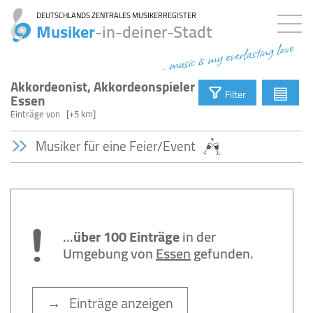
DEUTSCHLANDS ZENTRALES MUSIKERREGISTER
Musiker
-in-deiner-Stadt
...music is my everlasting love
Akkordeonist, Akkordeonspieler
▤
Filter
Essen
Einträge
von
[+5 km]
Musiker für eine Feier/Event
...
über 100 Einträge
in der
Umgebung von
Essen
gefunden.
→ Einträge anzeigen