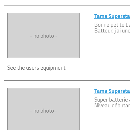
Tama Supersta
Bonne petite b
Batteur, j'ai un
- no photo -
See the users equipment
Tama Supersta
Super batterie 
Niveau débutant
- no photo -