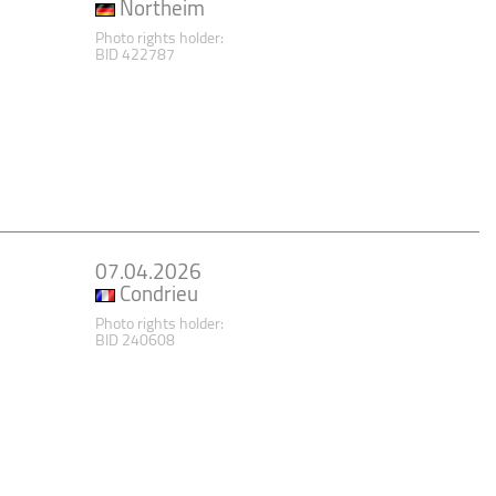
Northeim
Photo rights holder:
BID 422787
07.04.2026
Condrieu
Photo rights holder:
BID 240608