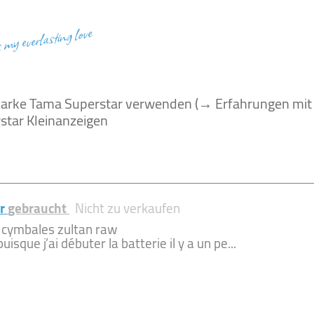
s my everlasting love
Marke Tama Superstar verwenden (→ Erfahrungen mit
tar Kleinanzeigen
ar
gebraucht
Nicht zu verkaufen
 cymbales zultan raw
uisque j’ai débuter la batterie il y a un pe...