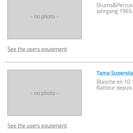
Drums&Percus
Jahrgang 1965.L
- no photo -
See the users equipment
Tama Superst
Blanche en 10 
Batteur depuis 
- no photo -
See the users equipment