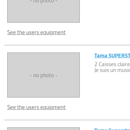
- no photo -
See the users equipment
Tama SUPERS
2 Caisses claire
Je suis un musi
- no photo -
See the users equipment