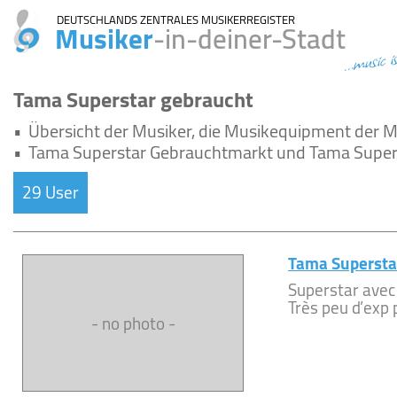
DEUTSCHLANDS ZENTRALES MUSIKERREGISTER
Musiker
-in-deiner-Stadt
...music i
Tama Superstar gebraucht
•
Übersicht der Musiker, die Musikequipment der 
•
Tama Superstar Gebrauchtmarkt und Tama Supers
29 User
Tama Superst
Superstar avec
Très peu d’exp p
- no photo -