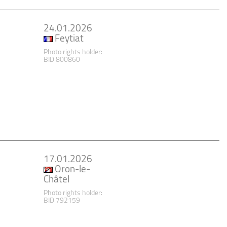
24.01.2026
Feytiat
Photo rights holder:
BID 800860
17.01.2026
Oron-le-
Châtel
Photo rights holder:
BID 792159