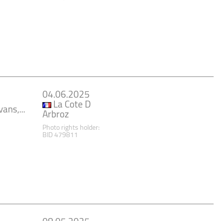
04.06.2025
La Cote D
ans,...
Arbroz
Photo rights holder:
BID 479811