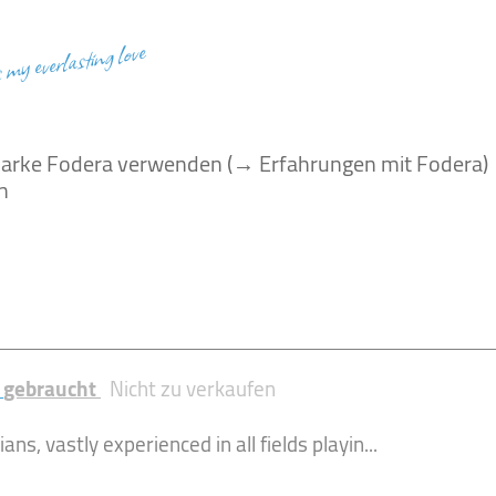
s my everlasting love
Marke Fodera verwenden (→ Erfahrungen mit Fodera)
n
l
gebraucht
Nicht zu verkaufen
ans, vastly experienced in all fields playin...