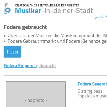
DEUTSCHLANDS ZENTRALES MUSIKERREGISTER
Musiker
-in-deiner-Stadt
...music i
Fodera gebraucht
•
Übersicht der Musiker, die Musikequipment der 
•
Fodera Gebrauchtmarkt und Fodera Kleinanzeige
1 User
Fodera Emperor
gebraucht
Fodera Severa
6 string bass
Top class musici
- no photo -