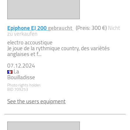
Epiphone EJ 200
gebraucht
(Preis: 300 €)
Nicht
zu verkaufen
electro accoustique
Je joue de la rythmique country, des variètés
anglaises et f...
07.12.2024
La
Bouilladisse
Photo rights holder:
BID 709253
See the users equipment