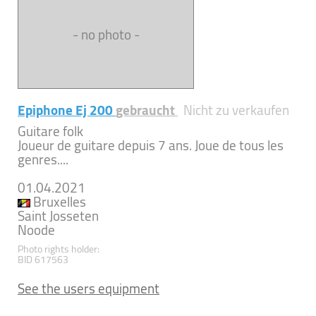
- no photo -
Epiphone Ej 200
gebraucht
Nicht zu verkaufen
Guitare folk
Joueur de guitare depuis 7 ans. Joue de tous les
genres....
01.04.2021
Bruxelles
Saint Josseten
Noode
Photo rights holder:
BID 617563
See the users equipment