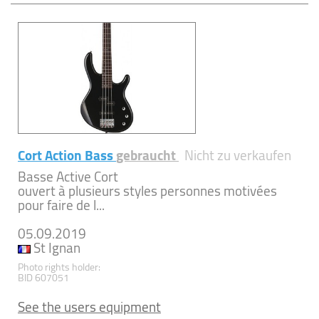
Cort Action Bass
gebraucht
Nicht zu verkaufen
Basse Active Cort
ouvert à plusieurs styles personnes motivées
pour faire de l...
05.09.2019
St Ignan
Photo rights holder:
BID 607051
See the users equipment