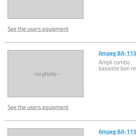
See the users equipment
Ampeg BA-11
Ampli combo
bassiste bon ni
- no photo -
See the users equipment
Ampeg BA-11