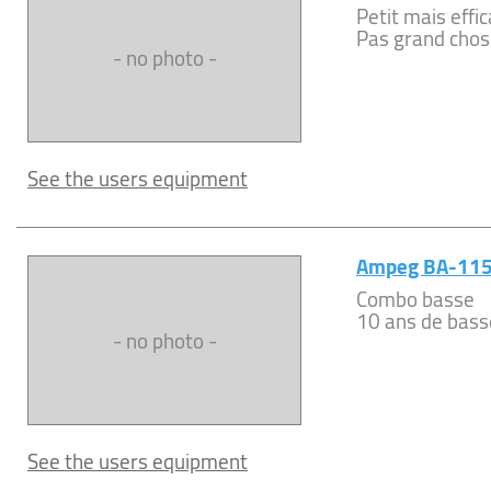
Petit mais effi
Pas grand chose
- no photo -
See the users equipment
Ampeg BA-11
Combo basse
10 ans de basse 
- no photo -
See the users equipment