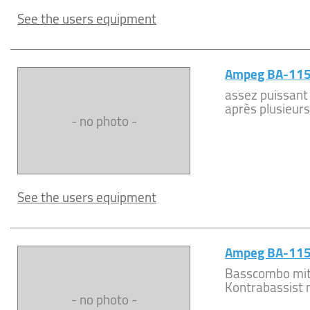
See the users equipment
Ampeg BA-11
assez puissant 
après plusieurs
- no photo -
See the users equipment
Ampeg BA-11
Basscombo mit
Kontrabassist 
- no photo -