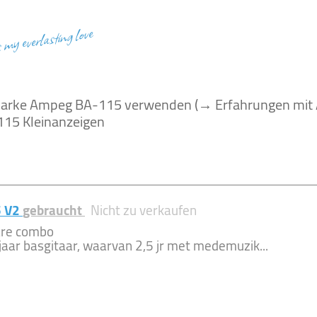
s my everlasting love
r Marke Ampeg BA-115 verwenden (→ Erfahrungen mi
15 Kleinanzeigen
5 V2
gebraucht
Nicht zu verkaufen
are combo
 jaar basgitaar, waarvan 2,5 jr met medemuzik...