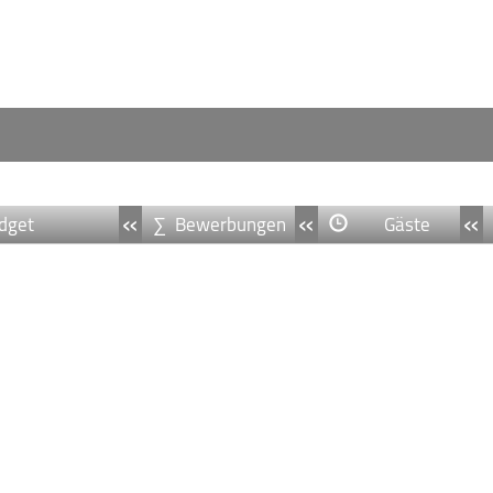
«
«
«
dget
∑ Bewerbungen
Gäste