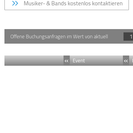
Musiker- & Bands kostenlos kontaktieren
1
Offene Buchungsanfragen im Wert von aktuell
«
«
Event