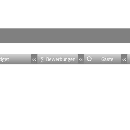
«
«
«
dget
∑ Bewerbungen
Gäste