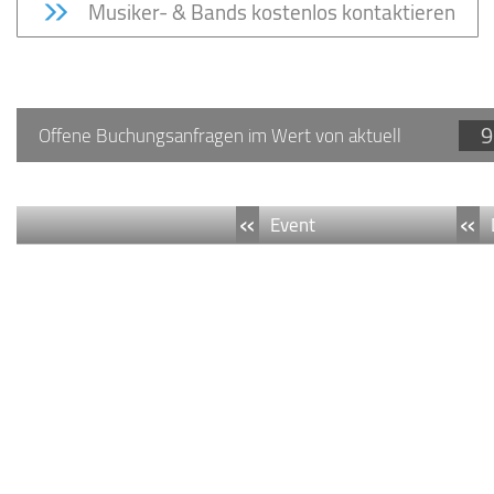
Musiker- & Bands kostenlos kontaktieren
9
Offene Buchungsanfragen im Wert von aktuell
«
«
Event