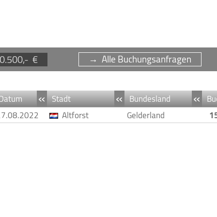
0.500,- €
→ Alle Buchungsanfragen
«
«
«
Datum
Stadt
Bundesland
Bu
27.08.2022
Altforst
Gelderland
1