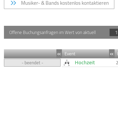
Musiker- & Bands kostenlos kontaktieren
1
Offene Buchungsanfragen im Wert von aktuell
«
«
Event
Hochzeit
- beendet -