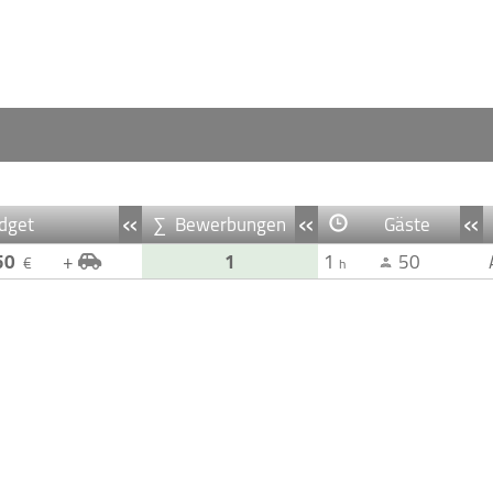
«
«
«
dget
∑ Bewerbungen
Gäste
50
+
1
1
50
€
h