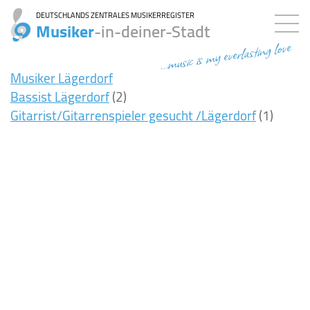
DEUTSCHLANDS ZENTRALES MUSIKERREGISTER
Musiker
-in-deiner-Stadt
...music is my everlasting love
Musiker Lägerdorf
Bassist Lägerdorf
(2)
Gitarrist/Gitarrenspieler gesucht /Lägerdorf
(1)
7ms