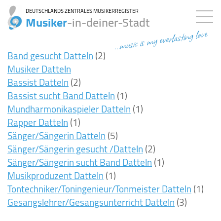
DEUTSCHLANDS ZENTRALES MUSIKERREGISTER
Musiker
-in-deiner-Stadt
...music is my everlasting love
Band gesucht Datteln
(2)
Musiker Datteln
Bassist Datteln
(2)
Bassist sucht Band Datteln
(1)
Mundharmonikaspieler Datteln
(1)
Rapper Datteln
(1)
Sänger/Sängerin Datteln
(5)
Sänger/Sängerin gesucht /Datteln
(2)
Sänger/Sängerin sucht Band Datteln
(1)
Musikproduzent Datteln
(1)
Tontechniker/Toningenieur/Tonmeister Datteln
(1)
Gesangslehrer/Gesangsunterricht Datteln
(3)