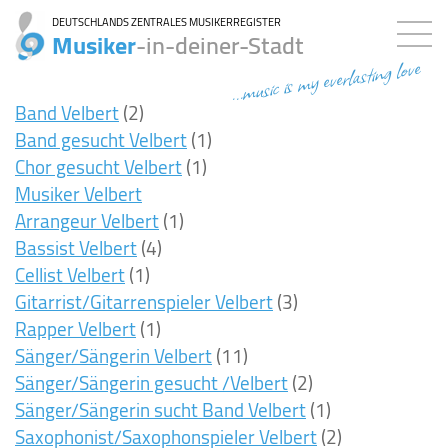
DEUTSCHLANDS ZENTRALES MUSIKERREGISTER
Musiker
-in-deiner-Stadt
...music is my everlasting love
Band Velbert
(2)
Band gesucht Velbert
(1)
Chor gesucht Velbert
(1)
Musiker Velbert
Arrangeur Velbert
(1)
Bassist Velbert
(4)
Cellist Velbert
(1)
Gitarrist/Gitarrenspieler Velbert
(3)
Rapper Velbert
(1)
Sänger/Sängerin Velbert
(11)
Sänger/Sängerin gesucht /Velbert
(2)
Sänger/Sängerin sucht Band Velbert
(1)
Saxophonist/Saxophonspieler Velbert
(2)