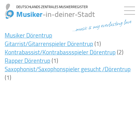
DEUTSCHLANDS ZENTRALES MUSIKERREGISTER
Musiker
-in-deiner-Stadt
...music is my everlasting love
Musiker Dörentrup
Gitarrist/Gitarrenspieler Dörentrup
(1)
Kontrabassist/Kontrabassspieler Dörentrup
(2)
Rapper Dörentrup
(1)
Saxophonist/Saxophonspieler gesucht /Dörentrup
(1)
8ms