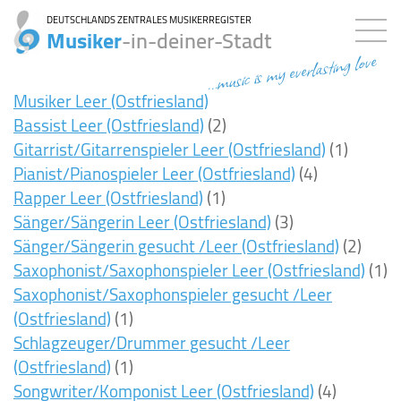
DEUTSCHLANDS ZENTRALES MUSIKERREGISTER
Musiker
-in-deiner-Stadt
...music is my everlasting love
Musiker Leer (Ostfriesland)
Bassist Leer (Ostfriesland)
(2)
Gitarrist/Gitarrenspieler Leer (Ostfriesland)
(1)
Pianist/Pianospieler Leer (Ostfriesland)
(4)
Rapper Leer (Ostfriesland)
(1)
Sänger/Sängerin Leer (Ostfriesland)
(3)
Sänger/Sängerin gesucht /Leer (Ostfriesland)
(2)
Saxophonist/Saxophonspieler Leer (Ostfriesland)
(1)
Saxophonist/Saxophonspieler gesucht /Leer
(Ostfriesland)
(1)
Schlagzeuger/Drummer gesucht /Leer
(Ostfriesland)
(1)
Songwriter/Komponist Leer (Ostfriesland)
(4)