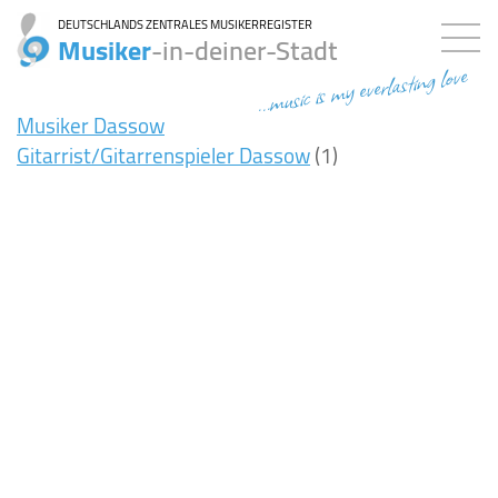
DEUTSCHLANDS ZENTRALES MUSIKERREGISTER
Musiker
-in-deiner-Stadt
...music is my everlasting love
Musiker Dassow
Gitarrist/Gitarrenspieler Dassow
(1)
8ms