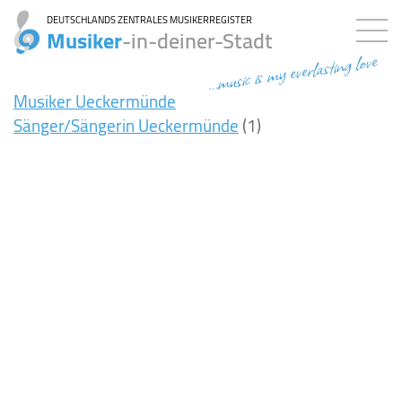
DEUTSCHLANDS ZENTRALES MUSIKERREGISTER
Musiker
-in-deiner-Stadt
...music is my everlasting love
Musiker Ueckermünde
Sänger/Sängerin Ueckermünde
(1)
9ms