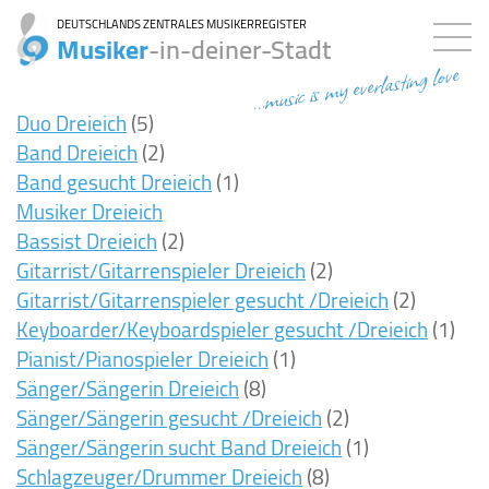
DEUTSCHLANDS ZENTRALES MUSIKERREGISTER
Musiker
-in-deiner-Stadt
...music is my everlasting love
Duo Dreieich
(5)
Band Dreieich
(2)
Band gesucht Dreieich
(1)
Musiker Dreieich
Bassist Dreieich
(2)
Gitarrist/Gitarrenspieler Dreieich
(2)
Gitarrist/Gitarrenspieler gesucht /Dreieich
(2)
Keyboarder/Keyboardspieler gesucht /Dreieich
(1)
Pianist/Pianospieler Dreieich
(1)
Sänger/Sängerin Dreieich
(8)
Sänger/Sängerin gesucht /Dreieich
(2)
Sänger/Sängerin sucht Band Dreieich
(1)
Schlagzeuger/Drummer Dreieich
(8)