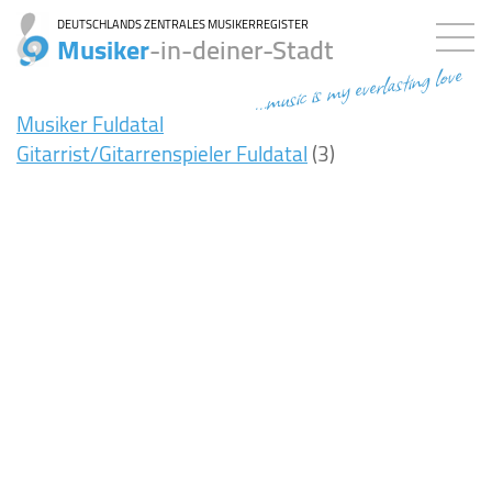
DEUTSCHLANDS ZENTRALES MUSIKERREGISTER
Musiker
-in-deiner-Stadt
...music is my everlasting love
Musiker Fuldatal
Gitarrist/Gitarrenspieler Fuldatal
(3)
7ms