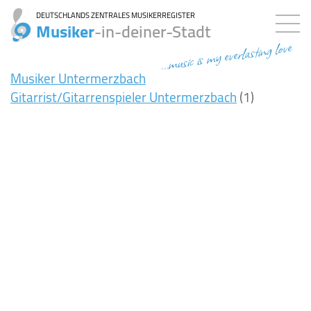
DEUTSCHLANDS ZENTRALES MUSIKERREGISTER
Musiker
-in-deiner-Stadt
...music is my everlasting love
Musiker Untermerzbach
Gitarrist/Gitarrenspieler Untermerzbach
(1)
7ms