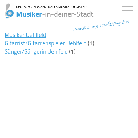
DEUTSCHLANDS ZENTRALES MUSIKERREGISTER
Musiker
-in-deiner-Stadt
...music is my everlasting love
Musiker Uehlfeld
Gitarrist/Gitarrenspieler Uehlfeld
(1)
Sänger/Sängerin Uehlfeld
(1)
8ms