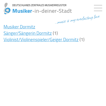
DEUTSCHLANDS ZENTRALES MUSIKERREGISTER
Musiker
-in-deiner-Stadt
...music is my everlasting love
Musiker Dormitz
Sänger/Sängerin Dormitz
(1)
Violinist/Violinenspieler/Geiger Dormitz
(1)
8ms