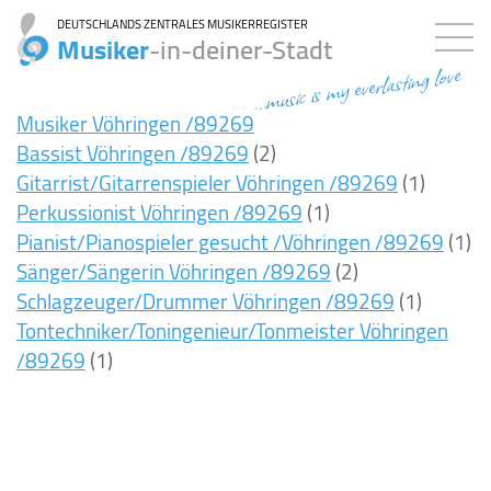
DEUTSCHLANDS ZENTRALES MUSIKERREGISTER
Musiker
-in-deiner-Stadt
...music is my everlasting love
Musiker Vöhringen /89269
Bassist Vöhringen /89269
(2)
Gitarrist/Gitarrenspieler Vöhringen /89269
(1)
Perkussionist Vöhringen /89269
(1)
Pianist/Pianospieler gesucht /Vöhringen /89269
(1)
Sänger/Sängerin Vöhringen /89269
(2)
Schlagzeuger/Drummer Vöhringen /89269
(1)
Tontechniker/Toningenieur/Tonmeister Vöhringen
/89269
(1)
8ms