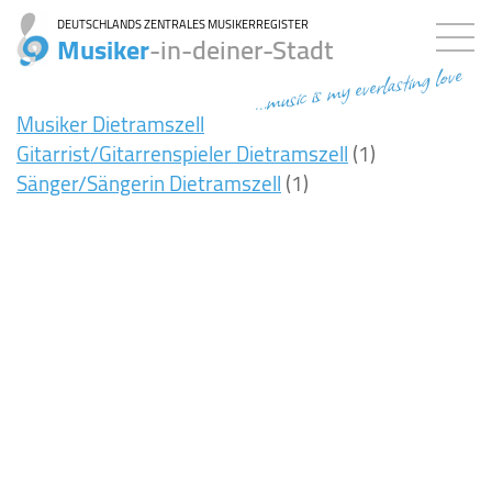
DEUTSCHLANDS ZENTRALES MUSIKERREGISTER
Musiker
-in-deiner-Stadt
...music is my everlasting love
Musiker Dietramszell
Gitarrist/Gitarrenspieler Dietramszell
(1)
Sänger/Sängerin Dietramszell
(1)
16ms