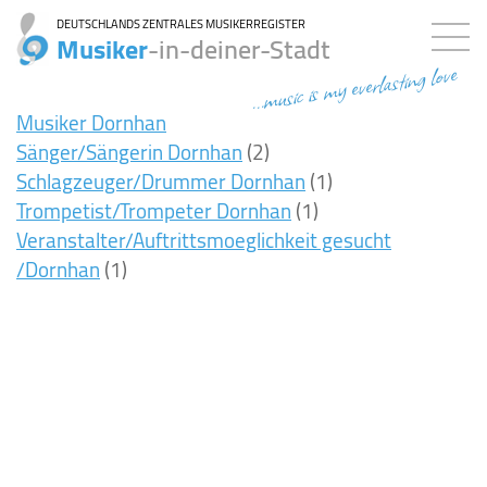
DEUTSCHLANDS ZENTRALES MUSIKERREGISTER
Musiker
-in-deiner-Stadt
...music is my everlasting love
Musiker Dornhan
Sänger/Sängerin Dornhan
(2)
Schlagzeuger/Drummer Dornhan
(1)
Trompetist/Trompeter Dornhan
(1)
Veranstalter/Auftrittsmoeglichkeit gesucht
/Dornhan
(1)
8ms