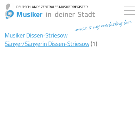
DEUTSCHLANDS ZENTRALES MUSIKERREGISTER
Musiker
-in-deiner-Stadt
...music is my everlasting love
Musiker Dissen-Striesow
Sänger/Sängerin Dissen-Striesow
(1)
7ms